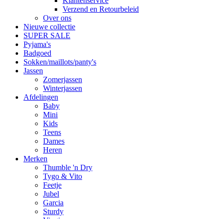
Klantenservice
Verzend en Retourbeleid
Over ons
Nieuwe collectie
SUPER SALE
Pyjama's
Badgoed
Sokken/maillots/panty's
Jassen
Zomerjassen
Winterjassen
Afdelingen
Baby
Mini
Kids
Teens
Dames
Heren
Merken
Thumble 'n Dry
Tygo & Vito
Feetje
Jubel
Garcia
Sturdy