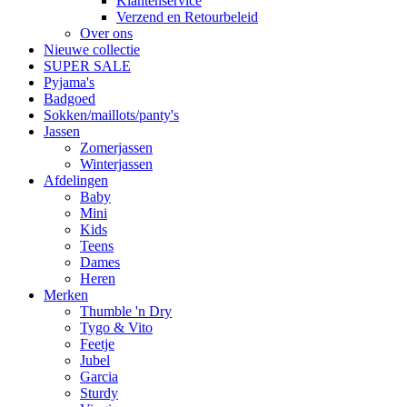
Klantenservice
Verzend en Retourbeleid
Over ons
Nieuwe collectie
SUPER SALE
Pyjama's
Badgoed
Sokken/maillots/panty's
Jassen
Zomerjassen
Winterjassen
Afdelingen
Baby
Mini
Kids
Teens
Dames
Heren
Merken
Thumble 'n Dry
Tygo & Vito
Feetje
Jubel
Garcia
Sturdy